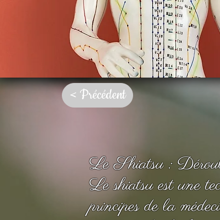
< Précédent
Le Shiatsu : Déro
Le shiatsu est une te
principes de la médeci