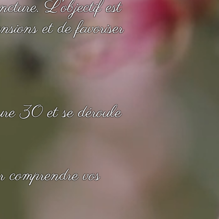
cture. L’objectif est
nsions et de favoriser
re 30 et se déroule
r comprendre vos