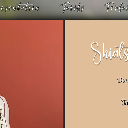
ésentation
Tarifs
Forfa
Shiat
Dur
Ta