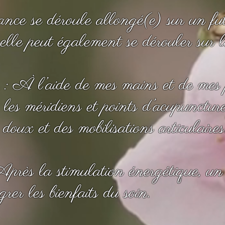
nce se déroule allongé(e) sur un fu
elle peut également se dérouler sur le
: À l’aide de mes mains et de mes p
r les méridiens et points d’acupunct
 doux et des mobilisations articulaires
près la stimulation énergétique, un
rer les bienfaits du soin.