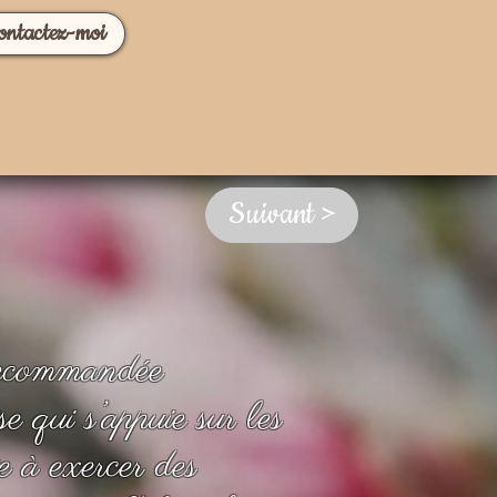
ontactez-moi
Suivant >
ecommandée
e qui s’appuie sur les
e à exercer des