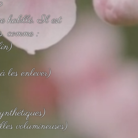
?
e habillé. Il est
es, comme :
in)
à les enlever)
synthétiques)
illes volumineuses)