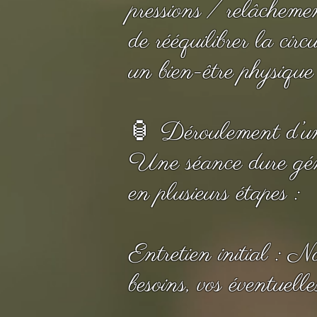
pressions / relâchemen
de rééquilibrer la circ
un bien-être physique
🏮 Déroulement d’u
Une séance dure géné
en plusieurs étapes :
Entretien initial : 
besoins, vos éventuelle