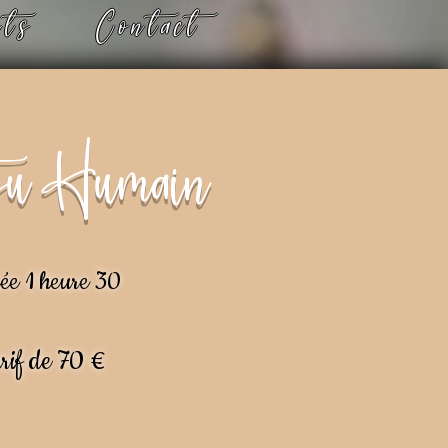
its
Contact
su Humain
ée 1 heure 30
rif de 70 €