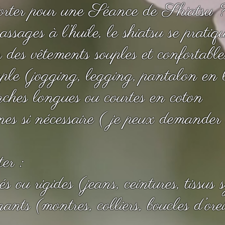
rter pour une Séance de Shiatsu 
ages à l’huile, le shiatsu se pratiqu
des vêtements souples et confortabl
 (jogging, legging, pantalon en l
hes longues ou courtes en coton
es si nécessaire ( je peux demander 
ter :
 ou rigides (jeans, ceintures, tissus 
nts (montres, colliers, boucles d’ore