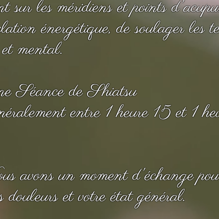
t sur les méridiens et points d'acupun
ulation énergétique, de soulager les te
 et mental.
ne Séance de Shiatsu
ralement entre 1 heure 15 et 1 heu
Nous avons un moment d'échange pou
s douleurs et votre état général.