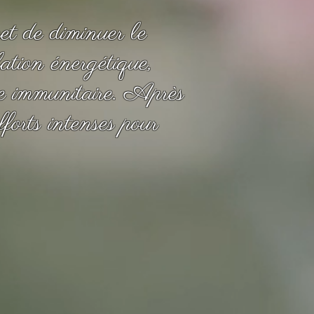
et de diminuer le
lation énergétique,
ème immunitaire. Après
efforts intenses pour