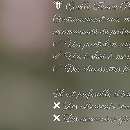
👘 Quelle Tenue Po
Contrairement aux mass
recommandé de porter 
✅ Un pantalon ample
✅ Un t-shirt à manc
✅ Des chaussettes fin
Il est préférable d’évi
❌ Les vêtements serrés
❌ Les accessoires gêna