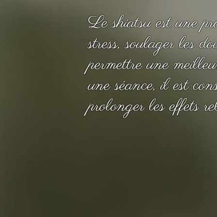
Le shiatsu est une pr
stress, soulager les d
permettre une meilleu
une séance, il est cons
prolonger les effets r