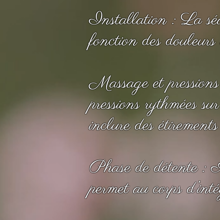
Installation : La séa
fonction des douleurs 
Massage et pressions 
pressions rythmées su
inclure des étirements
Phase de détente : A
permet au corps d’intég