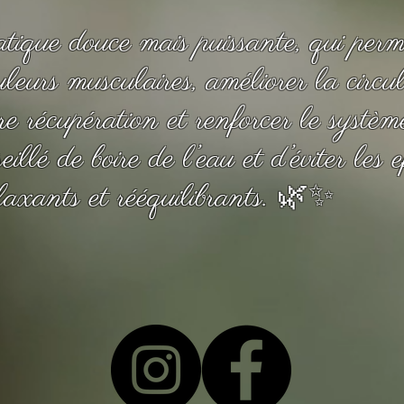
atique douce mais puissante, qui perm
ouleurs musculaires, améliorer la circu
re récupération et renforcer le syst
eillé de boire de l’eau et d’éviter les 
elaxants et rééquilibrants. 🌿✨