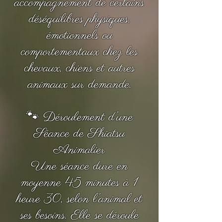
accompagnement de certains
déséquilibres physiques,
émotionnels ou
comportementaux chez les
chevaux, chiens et autres
animaux sur demande.
🐾 Déroulement d’une
Séance de Shiatsu
Animalier
Une séance dure en
moyenne 45 minutes à 1
heure 30, selon l’animal et
ses besoins. Elle se déroule