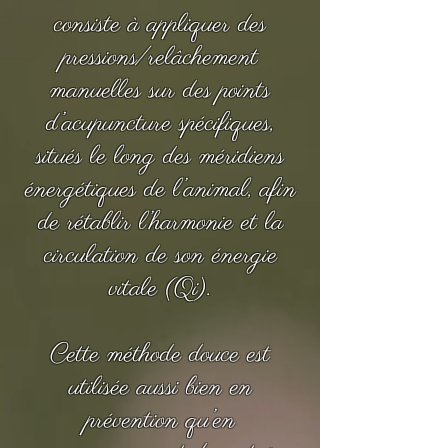
consiste à appliquer des
pressions/relâchement
manuelles sur des points
d’acupuncture spécifiques,
situés le long des méridiens
énergétiques de l’animal, afin
de rétablir l’harmonie et la
circulation de son énergie
vitale (Qi).
Cette méthode douce est
utilisée aussi bien en
prévention qu’en