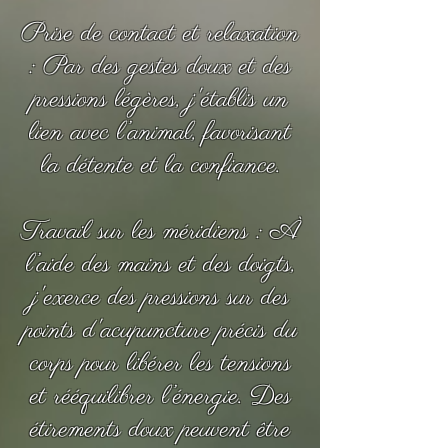
Prise de contact et relaxation
: Par des gestes doux et des
pressions légères, j'établis un
lien avec l’animal, favorisant
la détente et la confiance.
Travail sur les méridiens : À
l’aide des mains et des doigts,
j'exerce des pressions sur des
points d'acupuncture précis du
corps pour libérer les tensions
et rééquilibrer l’énergie. Des
étirements doux peuvent être