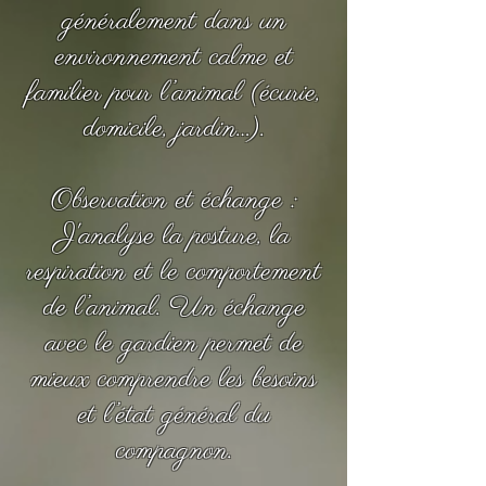
généralement dans un
environnement calme et
familier pour l’animal (écurie,
domicile, jardin…).
Observation et échange :
J'analyse la posture, la
respiration et le comportement
de l’animal. Un échange
avec le gardien permet de
mieux comprendre les besoins
et l’état général du
compagnon.