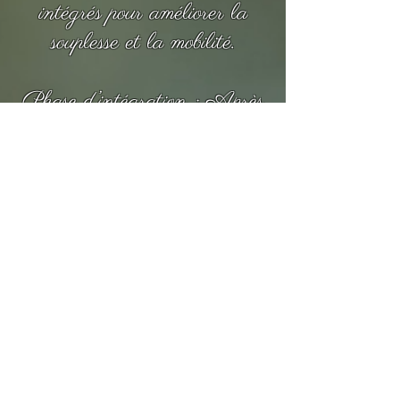
intégrés pour améliorer la
souplesse et la mobilité.
Phase d’intégration : Après
la séance, l’animal est laissé
au repos pour permettre à son
organisme d’assimiler les
bienfaits du shiatsu.
🏇🐕 Bienfaits du Shiatsu
Animalier
✅ Réduit le stress et
l’anxiété
✅ Améliore la souplesse